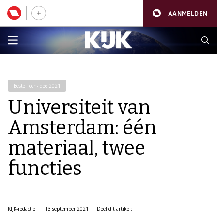
AANMELDEN
Beste Tech-idee 2021
Universiteit van
Amsterdam: één
materiaal, twee
functies
KIJK-redactie
13 september 2021
Deel dit artikel: