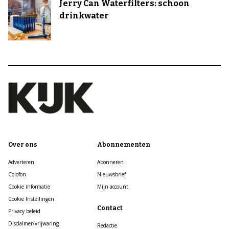
Jerry Can Waterfilters: schoon
drinkwater
Over ons
Abonnementen
Adverteren
Abonneren
Colofon
Nieuwsbrief
Cookie informatie
Mijn account
Cookie Instellingen
Contact
Privacy beleid
Disclaimer/vrijwaring
Redactie