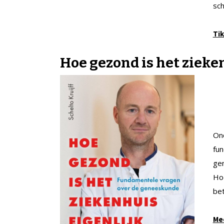
sch
Tik
Hoe gezond is het zieke
Onc
fu
gen
Hoe
be
Mee