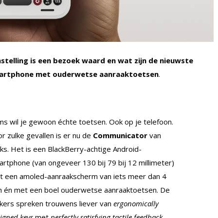
telling is een bezoek waard en wat zijn de nieuwste
martphone met ouderwetse aanraaktoetsen
.
s wil je gewoon échte toetsen. Ook op je telefoon.
r zulke gevallen is er nu de
Communicator
van
cks. Het is een BlackBerry-achtige Android-
rtphone (van ongeveer 130 bij 79 bij 12 millimeter)
t een amoled-aanraakscherm van iets meer dan 4
h én met een boel ouderwetse aanraaktoetsen. De
kers spreken trouwens liever van
ergonomically
igned keys
met
perfectly satisfying tactile feedback