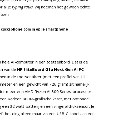
r al je
typing tasks
. Wij noemen het gewoon echte
tsen.
 clicksphone.com in op je smartphone
 hele AI-computer in een toetsenbord. Dat is de
ch van de
HP EliteBoard G1a Next Gen AI PC
.
nen in de toetsentikker (met een profiel van 12
limeter en een gewicht van 726 gram) zit namelijk
der meer een AMD Ryzen AI 300 Series-processor
een Radeon 800M-grafische kaart, met optioneel
 een 32 watt-batterij en een vingerafdruksensor. Je
ft het ding alleen maar via een USB-C-kabel aan een