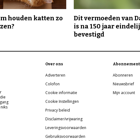
m houden katten zo
Dit vermoeden van 
ozen?
is na 150 jaar eindeli
bevestigd
Over ons
Abonnement
Adverteren
Abonneren
Colofon
Nieuwsbrief
r
Cookie informatie
Mijn account
 die
Cookie Instellingen
pgang
 niks
Privacy beleid
Disclaimer/vrijwaring
Leveringsvoorwaarden
Gebruiksvoorwaarden