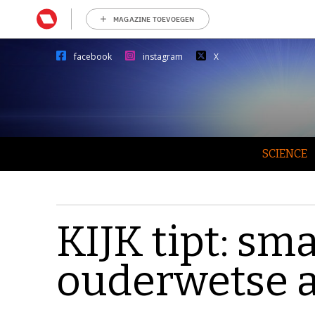
MAGAZINE TOEVOEGEN
facebook
instagram
X
SCIENCE
KIJK tipt: s
ouderwetse 