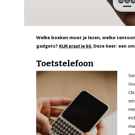
Welke boeken moet je lezen, welke tentoons
gadgets?
Deze keer: een s
KIJK praat je bij.
Toetstelefoon
Som
Voo
Cli
sma
me
inc
ma
des