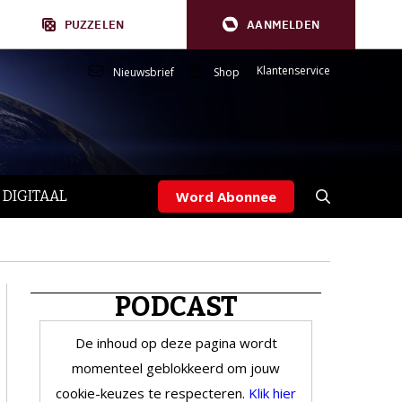
PUZZELEN
AANMELDEN
Klantenservice
Nieuwsbrief
Shop
 DIGITAAL
Word Abonnee
PODCAST
De inhoud op deze pagina wordt
momenteel geblokkeerd om jouw
cookie-keuzes te respecteren.
Klik hier