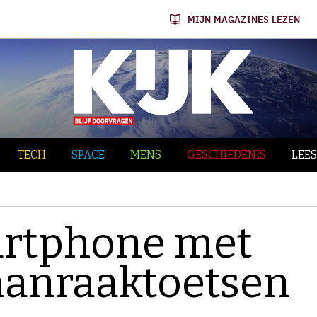
MIJN MAGAZINES LEZEN
TECH
SPACE
MENS
GESCHIEDENIS
LEES
martphone met
aanraaktoetsen