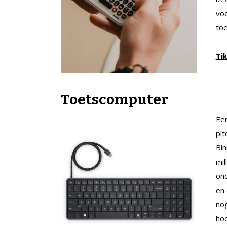
voo
toe
Tik
Toetscomputer
Een
pit
Bin
mil
on
en 
nog
hoe