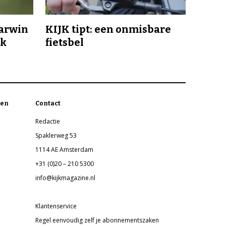
Darwin
KIJK tipt: een onmisbare
jk
fietsbel
en
Contact
Redactie
Spaklerweg 53
1114 AE Amsterdam
+31 (0)20 – 210 5300
info@kijkmagazine.nl
Klantenservice
Regel eenvoudig zelf je abonnementszaken