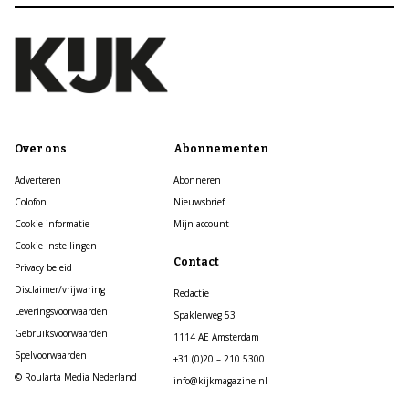
Over ons
Abonnementen
Adverteren
Abonneren
Colofon
Nieuwsbrief
Cookie informatie
Mijn account
Cookie Instellingen
Contact
Privacy beleid
Disclaimer/vrijwaring
Redactie
Leveringsvoorwaarden
Spaklerweg 53
Gebruiksvoorwaarden
1114 AE Amsterdam
Spelvoorwaarden
+31 (0)20 – 210 5300
© Roularta Media Nederland
info@kijkmagazine.nl