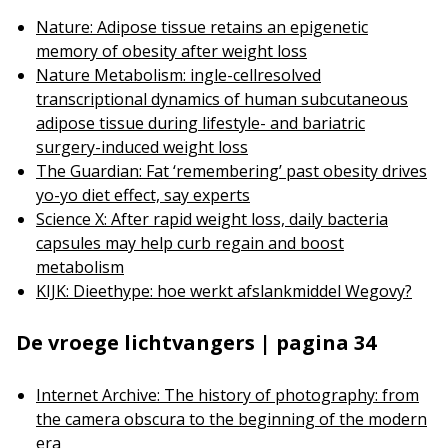
Nature: Adipose tissue retains an epigenetic
memory of obesity after weight loss
Nature Metabolism: ingle-cellresolved
transcriptional dynamics of human subcutaneous
adipose tissue during lifestyle- and bariatric
surgery-induced weight loss
The Guardian: Fat ‘remembering’ past obesity drives
yo-yo diet effect, say experts
Science X: After rapid weight loss, daily bacteria
capsules may help curb regain and boost
metabolism
KIJK: Dieethype: hoe werkt afslankmiddel Wegovy?
De vroege lichtvangers | pagina 34
Internet Archive: The history of photography: from
the camera obscura to the beginning of the modern
era