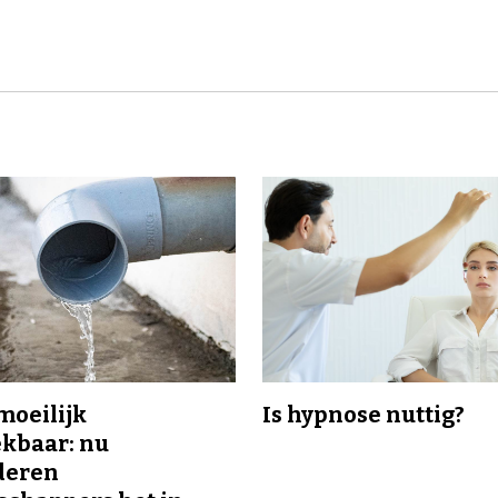
 moeilijk
Is hypnose nuttig?
kbaar: nu
deren