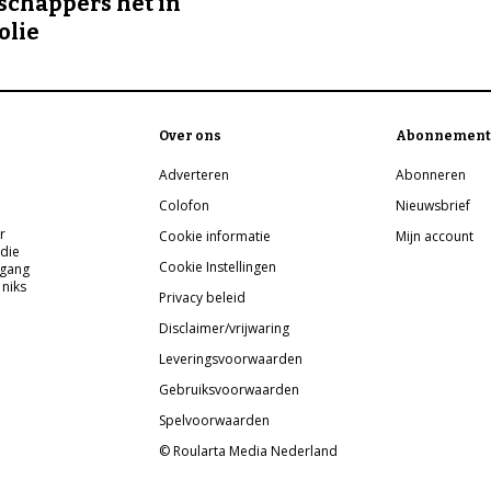
chappers het in
olie
Over ons
Abonnement
Adverteren
Abonneren
Colofon
Nieuwsbrief
r
Cookie informatie
Mijn account
 die
Cookie Instellingen
pgang
 niks
Privacy beleid
Disclaimer/vrijwaring
Leveringsvoorwaarden
Gebruiksvoorwaarden
Spelvoorwaarden
© Roularta Media Nederland