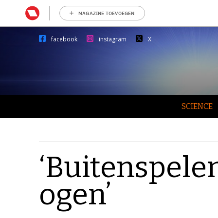
MAGAZINE TOEVOEGEN
facebook
instagram
X
SCIENCE
‘Buitenspelen
ogen’