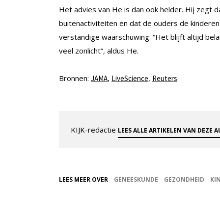
Het advies van He is dan ook helder. Hij zegt 
buitenactiviteiten en dat de ouders de kindere
verstandige waarschuwing: “Het blijft altijd be
veel zonlicht”, aldus He.
Bronnen:
,
,
JAMA
LiveScience
Reuters
KIJK-redactie
LEES ALLE ARTIKELEN VAN DEZE 
LEES MEER OVER
GENEESKUNDE
GEZONDHEID
KI