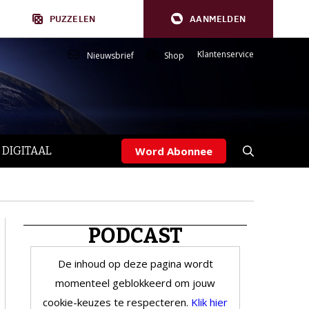
PUZZELEN
AANMELDEN
Klantenservice
Nieuwsbrief
Shop
 DIGITAAL
Word Abonnee
PODCAST
De inhoud op deze pagina wordt
momenteel geblokkeerd om jouw
cookie-keuzes te respecteren.
Klik hier