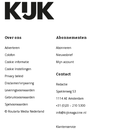
Over ons
Abonnementen
Adverteren
Abonneren
Colofon
Nieuwsbrief
Cookie informatie
Mijn account
Cookie Instellingen
Contact
Privacy beleid
Disclaimer/vrijwaring
Redactie
Leveringsvoorwaarden
Spaklerweg 53
Gebruiksvoorwaarden
1114 AE Amsterdam
Spelvoorwaarden
+31 (0)20 – 210 5300
© Roularta Media Nederland
info@kijkmagazine.nl
Klantenservice