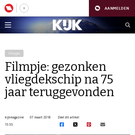
AANMELDEN
Filmpjes
Filmpje: gezonken
vliegdekschip na 75
jaar teruggevonden
kijkmagazine
07 maart 2018
Deel dit artikel:
15:55