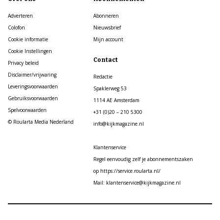
Adverteren
Abonneren
Colofon
Nieuwsbrief
Cookie informatie
Mijn account
Cookie Instellingen
Contact
Privacy beleid
Disclaimer/vrijwaring
Redactie
Leveringsvoorwaarden
Spaklerweg 53
Gebruiksvoorwaarden
1114 AE Amsterdam
Spelvoorwaarden
+31 (0)20 – 210 5300
© Roularta Media Nederland
info@kijkmagazine.nl
Klantenservice
Regel eenvoudig zelf je abonnementszaken
op https://service.roularta.nl/
Mail: klantenservice@kijkmagazine.nl