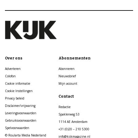
Over ons
Abonnementen
Adverteren
Abonneren
Colofon
Nieuwsbrief
Cookie informatie
Mijn account
Cookie Instellingen
Contact
Privacy beleid
Disclaimer/vrijwaring
Redactie
Leveringsvoorwaarden
Spaklerweg 53
Gebruiksvoorwaarden
1114 AE Amsterdam
Spelvoorwaarden
+31 (0)20 – 210 5300
© Roularta Media Nederland
info@kijkmagazine.nl