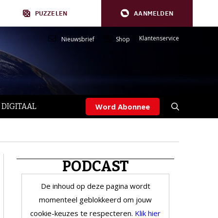
PUZZELEN
AANMELDEN
Klantenservice
Nieuwsbrief
Shop
 DIGITAAL
Word Abonnee
PODCAST
De inhoud op deze pagina wordt
momenteel geblokkeerd om jouw
cookie-keuzes te respecteren.
Klik hier