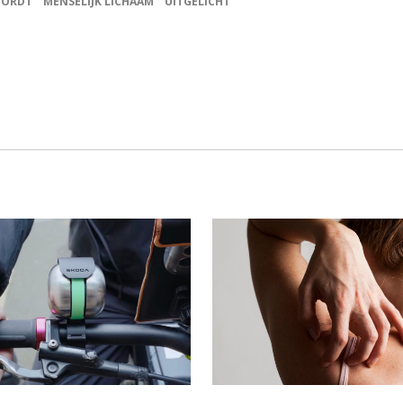
OORDT
MENSELIJK LICHAAM
UITGELICHT