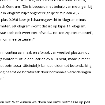
isch Centrum. “Die is bepaald met behulp van metingen bij
in kilogram blijkt ongeveer gelijk te zijn aan -0,25
r plus 0,036 keer je lichaamsgewicht in kilogram minus
5 meter, 89 kilogram) komt dat uit op bijna 11 kilogram.
aar toch ook weer niet zóveel…“Botten zijn niet massief”,
ijn om mee te zeulen.”
arin continu aanmaak en afbraak van weefsel plaatsvindt.
zegt Winter. “Tot je een jaar of 25 à 30 bent, maak je meer
ist botmassa. Uiteindelijk kan dat leiden tot botontkalking
gang neemt de botafbraak door hormonale veranderingen
r.”
een bot. Wat kunnen we doen om onze botmassa op peil