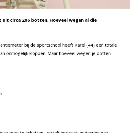
uit circa 206 botten. Hoeveel wegen al die
tiemeter bij de sportschool heeft Karel (44) een totale
 kan onmogelijk kloppen. Maar hoeveel wegen je botten
n?
ssa mee te schatten, vertelt internist-endocrinoloog