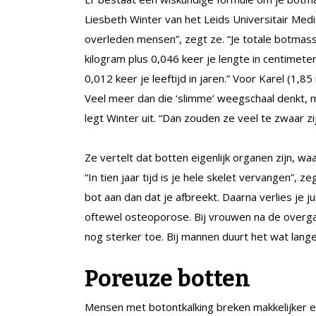
Liesbeth Winter van het Leids Universitair Med
overleden mensen”, zegt ze. “Je totale botmassa 
kilogram plus 0,046 keer je lengte in centimete
0,012 keer je leeftijd in jaren.” Voor Karel (1,8
Veel meer dan die ‘slimme’ weegschaal denkt, m
legt Winter uit. “Dan zouden ze veel te zwaar z
Ze vertelt dat botten eigenlijk organen zijn, wa
“In tien jaar tijd is je hele skelet vervangen”, 
bot aan dan dat je afbreekt. Daarna verlies je ju
oftewel osteoporose. Bij vrouwen na de over
nog sterker toe. Bij mannen duurt het wat lange
Poreuze botten
Mensen met botontkalking breken makkelijker 