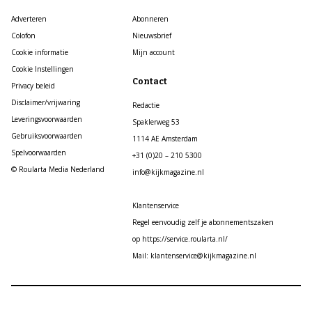
Adverteren
Abonneren
Colofon
Nieuwsbrief
Cookie informatie
Mijn account
Cookie Instellingen
Contact
Privacy beleid
Disclaimer/vrijwaring
Redactie
Leveringsvoorwaarden
Spaklerweg 53
Gebruiksvoorwaarden
1114 AE Amsterdam
Spelvoorwaarden
+31 (0)20 – 210 5300
© Roularta Media Nederland
info@kijkmagazine.nl
Klantenservice
Regel eenvoudig zelf je abonnementszaken
op https://service.roularta.nl/
Mail: klantenservice@kijkmagazine.nl