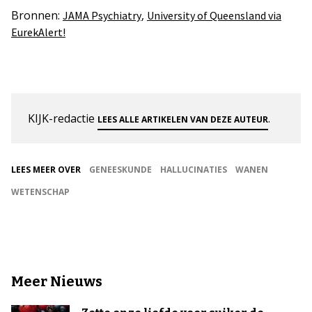
Bronnen:
,
JAMA Psychiatry
University of Queensland via
EurekAlert!
KIJK-redactie
.
LEES ALLE ARTIKELEN VAN DEZE AUTEUR
LEES MEER OVER
GENEESKUNDE
HALLUCINATIES
WANEN
WETENSCHAP
Meer Nieuws