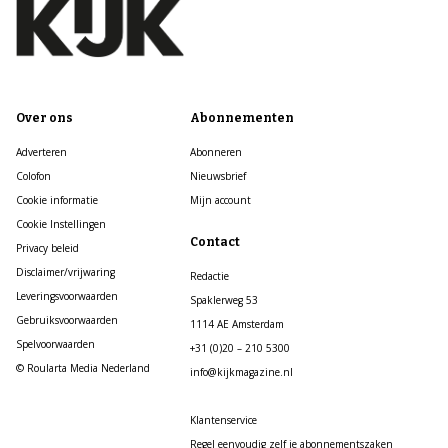
Over ons
Abonnementen
Adverteren
Abonneren
Colofon
Nieuwsbrief
Cookie informatie
Mijn account
Cookie Instellingen
Contact
Privacy beleid
Disclaimer/vrijwaring
Redactie
Leveringsvoorwaarden
Spaklerweg 53
Gebruiksvoorwaarden
1114 AE Amsterdam
Spelvoorwaarden
+31 (0)20 – 210 5300
© Roularta Media Nederland
info@kijkmagazine.nl
Klantenservice
Regel eenvoudig zelf je abonnementszaken