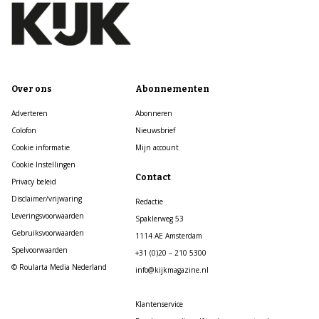
Over ons
Abonnementen
Adverteren
Abonneren
Colofon
Nieuwsbrief
Cookie informatie
Mijn account
Cookie Instellingen
Contact
Privacy beleid
Disclaimer/vrijwaring
Redactie
Leveringsvoorwaarden
Spaklerweg 53
Gebruiksvoorwaarden
1114 AE Amsterdam
Spelvoorwaarden
+31 (0)20 – 210 5300
© Roularta Media Nederland
info@kijkmagazine.nl
Klantenservice