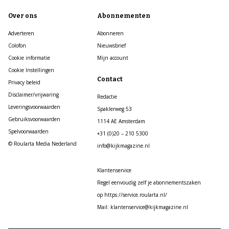
Over ons
Abonnementen
Adverteren
Abonneren
Colofon
Nieuwsbrief
Cookie informatie
Mijn account
Cookie Instellingen
Contact
Privacy beleid
Disclaimer/vrijwaring
Redactie
Leveringsvoorwaarden
Spaklerweg 53
Gebruiksvoorwaarden
1114 AE Amsterdam
Spelvoorwaarden
+31 (0)20 – 210 5300
© Roularta Media Nederland
info@kijkmagazine.nl
Klantenservice
Regel eenvoudig zelf je abonnementszaken
op https://service.roularta.nl/
Mail: klantenservice@kijkmagazine.nl