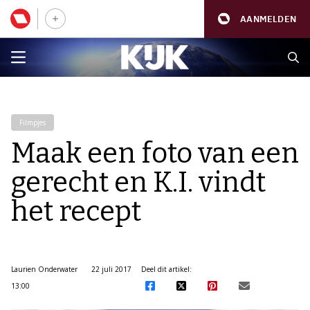
AANMELDEN
Filmpjes
Maak een foto van een
gerecht en K.I. vindt
het recept
Laurien Onderwater
22 juli 2017
Deel dit artikel:
13:00