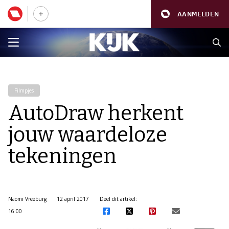
AANMELDEN
Filmpjes
AutoDraw herkent
jouw waardeloze
tekeningen
Naomi Vreeburg
12 april 2017
Deel dit artikel:
16:00