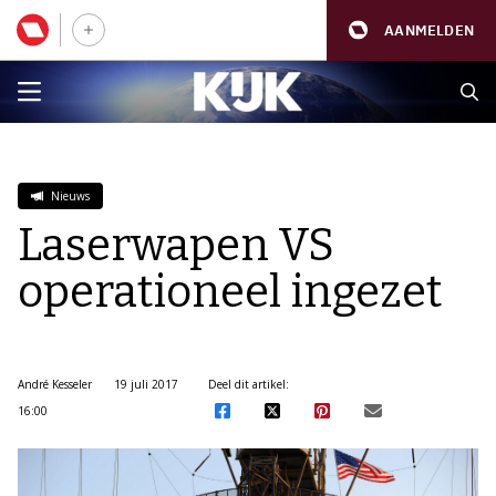
AANMELDEN
Nieuws
Laserwapen VS
operationeel ingezet
André Kesseler
19 juli 2017
Deel dit artikel:
16:00