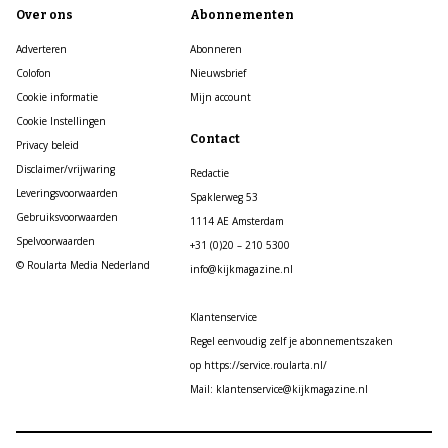
Over ons
Abonnementen
Adverteren
Abonneren
Colofon
Nieuwsbrief
Cookie informatie
Mijn account
Cookie Instellingen
Contact
Privacy beleid
Disclaimer/vrijwaring
Redactie
Leveringsvoorwaarden
Spaklerweg 53
Gebruiksvoorwaarden
1114 AE Amsterdam
Spelvoorwaarden
+31 (0)20 – 210 5300
© Roularta Media Nederland
info@kijkmagazine.nl
Klantenservice
Regel eenvoudig zelf je abonnementszaken
op https://service.roularta.nl/
Mail: klantenservice@kijkmagazine.nl