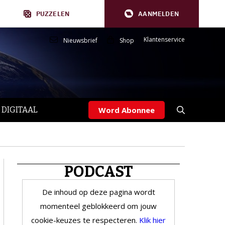
PUZZELEN
AANMELDEN
Klantenservice
Nieuwsbrief
Shop
 DIGITAAL
Word Abonnee
PODCAST
De inhoud op deze pagina wordt
momenteel geblokkeerd om jouw
cookie-keuzes te respecteren.
Klik hier