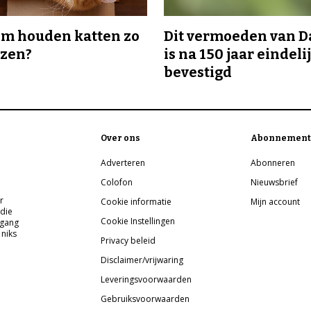
m houden katten zo
Dit vermoeden van 
ozen?
is na 150 jaar eindeli
bevestigd
Over ons
Abonnement
Adverteren
Abonneren
Colofon
Nieuwsbrief
r
Cookie informatie
Mijn account
 die
Cookie Instellingen
pgang
 niks
Privacy beleid
Disclaimer/vrijwaring
Leveringsvoorwaarden
Gebruiksvoorwaarden