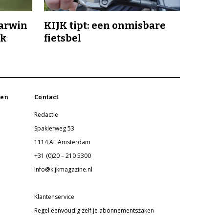
Darwin
KIJK tipt: een onmisbare
jk
fietsbel
en
Contact
Redactie
Spaklerweg 53
1114 AE Amsterdam
+31 (0)20 – 210 5300
info@kijkmagazine.nl
Klantenservice
Regel eenvoudig zelf je abonnementszaken