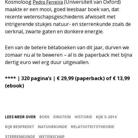
Kosmoloog
(Universiteit van Oxford)
Pedro Ferreira
maakte er een mooi, goed leesbaar boek van, dat
recente wetenschapsgeschiedenis afwisselt met
intrigerende stukjes natuur- en sterrenkunde zoals de
oerknal, zwarte gaten en donkere energie.
Een van de betere bètaboeken van dit jaar, durven we
zomaar nu al te beweren – al is de paperback met bijna
dertig euro wel erg duur uitgevallen.
**** | 320 pagina’s | € 29,99 (paperback) of € 13,99
(ebook)
LEES MEER OVER
BOEK
EINSTEIN
HISTORIE
KIJK 5-2014
KIJK BESPREEKT
NATUURKUNDE
RELATIVITEITSTHEORIE
STERRENKUNDE
WETENSCHAP