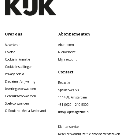
Over ons
Abonnementen
Adverteren
Abonneren
Colofon
Nieuwsbrief
Cookie informatie
Mijn account
Cookie Instellingen
Contact
Privacy beleid
Disclaimer/vrijwaring
Redactie
Leveringsvoorwaarden
Spaklerweg 53
Gebruiksvoorwaarden
1114 AE Amsterdam
Spelvoorwaarden
+31 (0)20 – 210 5300
© Roularta Media Nederland
info@kijkmagazine.nl
Klantenservice
Regel eenvoudig zelf je abonnementszaken