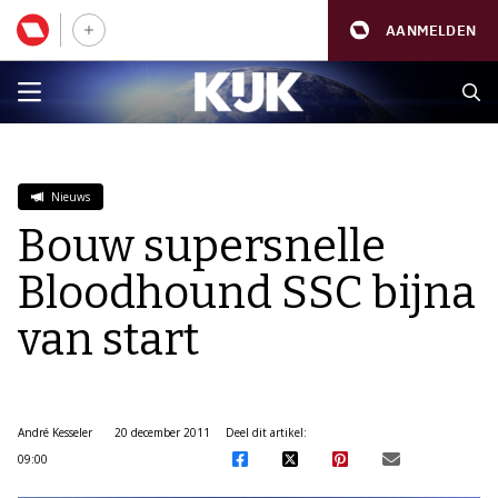
AANMELDEN
Nieuws
Bouw supersnelle
Bloodhound SSC bijna
van start
André Kesseler
20 december 2011
Deel dit artikel:
09:00