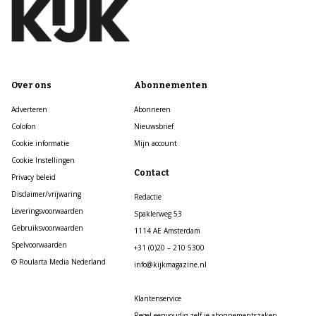
Over ons
Abonnementen
Adverteren
Abonneren
Colofon
Nieuwsbrief
Cookie informatie
Mijn account
Cookie Instellingen
Contact
Privacy beleid
Disclaimer/vrijwaring
Redactie
Leveringsvoorwaarden
Spaklerweg 53
Gebruiksvoorwaarden
1114 AE Amsterdam
Spelvoorwaarden
+31 (0)20 – 210 5300
© Roularta Media Nederland
info@kijkmagazine.nl
Klantenservice
Regel eenvoudig zelf je abonnementszaken