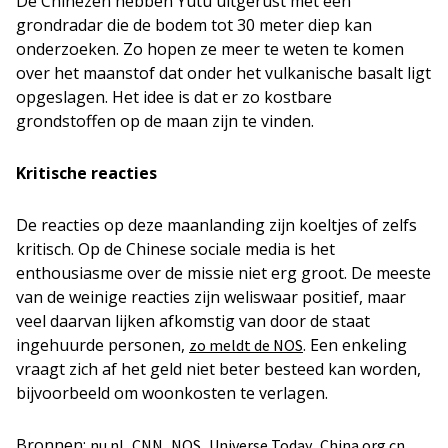
De Chinezen hebben Yutu uitgerust met een
grondradar die de bodem tot 30 meter diep kan
onderzoeken. Zo hopen ze meer te weten te komen
over het maanstof dat onder het vulkanische basalt ligt
opgeslagen. Het idee is dat er zo kostbare
grondstoffen op de maan zijn te vinden.
Kritische reacties
De reacties op deze maanlanding zijn koeltjes of zelfs
kritisch. Op de Chinese sociale media is het
enthousiasme over de missie niet erg groot. De meeste
van de weinige reacties zijn weliswaar positief, maar
veel daarvan lijken afkomstig van door de staat
ingehuurde personen,
. Een enkeling
zo meldt de NOS
vraagt zich af het geld niet beter besteed kan worden,
bijvoorbeeld om woonkosten te verlagen.
Bronnen:
,
,
,
,
nu.nl
CNN
NOS
Universe Today
China.org.cn