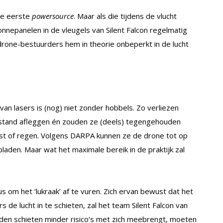
de eerste
powersource
. Maar als die tijdens de vlucht
onnepanelen in de vleugels van Silent Falcon regelmatig
drone-bestuurders hem in theorie onbeperkt in de lucht
van lasers is (nog) niet zonder hobbels. Zo verliezen
fstand afleggen én zouden ze (deels) tegengehouden
ist of regen. Volgens DARPA kunnen ze de drone tot op
laden. Maar wat het maximale bereik in de praktijk zal
dus om het ‘lukraak’ af te vuren. Zich ervan bewust dat het
s de lucht in te schieten, zal het team Silent Falcon van
den schieten minder risico’s met zich meebrengt, moeten