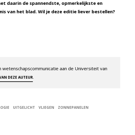
l met daarin de spannendste, opmerkelijkste en
s van het blad. Wil je deze editie liever bestellen?
 en wetenschapscommunicatie aan de Universiteit van
.
 VAN DEZE AUTEUR
OGIE
UITGELICHT
VLIEGEN
ZONNEPANELEN