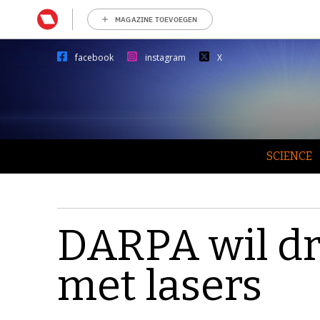
MAGAZINE TOEVOEGEN
facebook
instagram
X
SCIENCE
DARPA wil d
met lasers