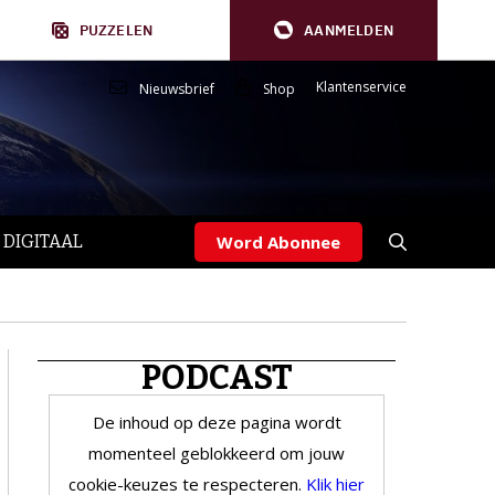
PUZZELEN
AANMELDEN
Klantenservice
Nieuwsbrief
Shop
 DIGITAAL
Word Abonnee
PODCAST
De inhoud op deze pagina wordt
momenteel geblokkeerd om jouw
cookie-keuzes te respecteren.
Klik hier