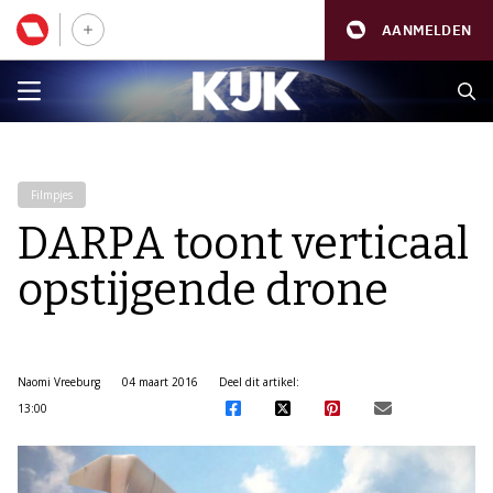
AANMELDEN
Filmpjes
DARPA toont verticaal
opstijgende drone
Naomi Vreeburg
04 maart 2016
Deel dit artikel:
13:00