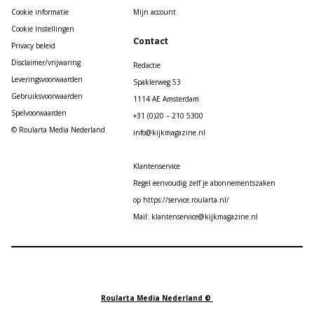
Cookie informatie
Mijn account
Cookie Instellingen
Contact
Privacy beleid
Disclaimer/vrijwaring
Redactie
Leveringsvoorwaarden
Spaklerweg 53
Gebruiksvoorwaarden
1114 AE Amsterdam
Spelvoorwaarden
+31 (0)20 – 210 5300
© Roularta Media Nederland
info@kijkmagazine.nl
Klantenservice
Regel eenvoudig zelf je abonnementszaken
op https://service.roularta.nl/
Mail: klantenservice@kijkmagazine.nl
Roularta Media Nederland ©