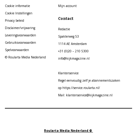
Cookie informatie
Mijn account
Cookie Instellingen
Contact
Privacy beleid
Disclaimer/vrijwaring
Redactie
Leveringsvoorwaarden
Spaklerweg 53
Gebruiksvoorwaarden
1114 AE Amsterdam
Spelvoorwaarden
+31 (0)20 – 210 5300
© Roularta Media Nederland
info@kijkmagazine.nl
Klantenservice
Regel eenvoudig zelf je abonnementszaken
op https://service.roularta.nl/
Mail: klantenservice@kijkmagazine.nl
Roularta Media Nederland ©