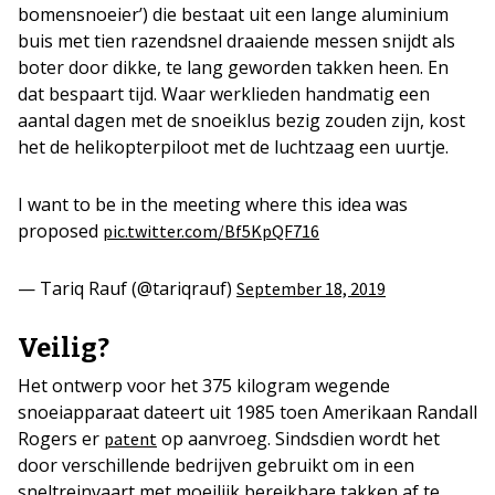
bomensnoeier’) die bestaat uit een lange aluminium
buis met tien razendsnel draaiende messen snijdt als
boter door dikke, te lang geworden takken heen. En
dat bespaart tijd. Waar werklieden handmatig een
aantal dagen met de snoeiklus bezig zouden zijn, kost
het de helikopterpiloot met de luchtzaag een uurtje.
I want to be in the meeting where this idea was
proposed
pic.twitter.com/Bf5KpQF716
— Tariq Rauf (@tariqrauf)
September 18, 2019
Veilig?
Het ontwerp voor het 375 kilogram wegende
snoeiapparaat dateert uit 1985 toen Amerikaan Randall
Rogers er
op aanvroeg. Sindsdien wordt het
patent
door verschillende bedrijven gebruikt om in een
sneltreinvaart met moeilijk bereikbare takken af te