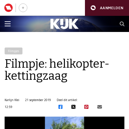
AANMELDEN
Filmpjes
Filmpje: helikopter-
kettingzaag
Karlijn Klei
21 september 2019
Deel dit artikel:
12:59