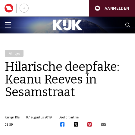
AANMELDEN
Filmpjes
Hilarische deepfake:
Keanu Reeves in
Sesamstraat
Karlijn Klei
07 augustus 2019
Deel dit artikel:
08:59