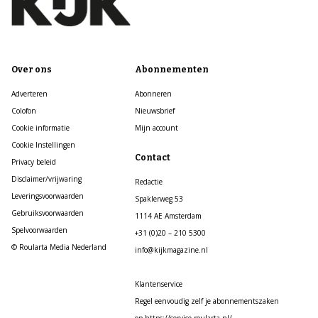
Over ons
Abonnementen
Adverteren
Abonneren
Colofon
Nieuwsbrief
Cookie informatie
Mijn account
Cookie Instellingen
Contact
Privacy beleid
Disclaimer/vrijwaring
Redactie
Leveringsvoorwaarden
Spaklerweg 53
Gebruiksvoorwaarden
1114 AE Amsterdam
Spelvoorwaarden
+31 (0)20 – 210 5300
© Roularta Media Nederland
info@kijkmagazine.nl
Klantenservice
Regel eenvoudig zelf je abonnementszaken