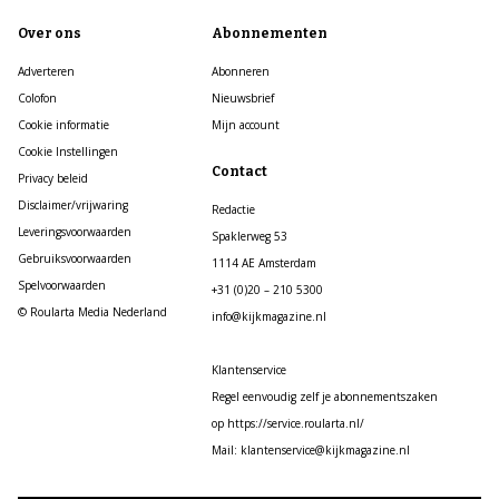
Over ons
Abonnementen
Adverteren
Abonneren
Colofon
Nieuwsbrief
Cookie informatie
Mijn account
Cookie Instellingen
Contact
Privacy beleid
Disclaimer/vrijwaring
Redactie
Leveringsvoorwaarden
Spaklerweg 53
Gebruiksvoorwaarden
1114 AE Amsterdam
Spelvoorwaarden
+31 (0)20 – 210 5300
© Roularta Media Nederland
info@kijkmagazine.nl
Klantenservice
Regel eenvoudig zelf je abonnementszaken
op https://service.roularta.nl/
Mail: klantenservice@kijkmagazine.nl