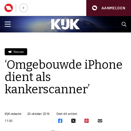
AANMELDEN
Nieuws
‘Omgebouwde iPhone
dient als
kankerscanner’
KIJK-redactie
20 oktober 2016
Deel dit artikel:
11:00