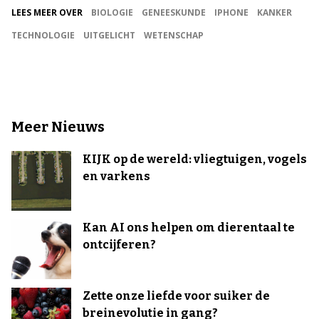
LEES MEER OVER
BIOLOGIE
GENEESKUNDE
IPHONE
KANKER
TECHNOLOGIE
UITGELICHT
WETENSCHAP
Meer Nieuws
KIJK op de wereld: vliegtuigen, vogels
en varkens
Kan AI ons helpen om dierentaal te
ontcijferen?
Zette onze liefde voor suiker de
breinevolutie in gang?