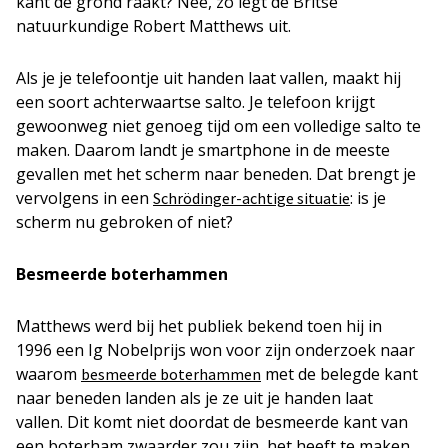
kant de grond raakt? Nee, zo legt de Britse
natuurkundige Robert Matthews uit.
Als je je telefoontje uit handen laat vallen, maakt hij
een soort achterwaartse salto. Je telefoon krijgt
gewoonweg niet genoeg tijd om een volledige salto te
maken. Daarom landt je smartphone in de meeste
gevallen met het scherm naar beneden. Dat brengt je
vervolgens in een
: is je
Schrödinger-achtige situatie
scherm nu gebroken of niet?
Besmeerde boterhammen
Matthews werd bij het publiek bekend toen hij in
1996 een Ig Nobelprijs won voor zijn onderzoek naar
waarom
met de belegde kant
besmeerde boterhammen
naar beneden landen als je ze uit je handen laat
vallen. Dit komt niet doordat de besmeerde kant van
een boterham zwaarder zou zijn, het heeft te maken