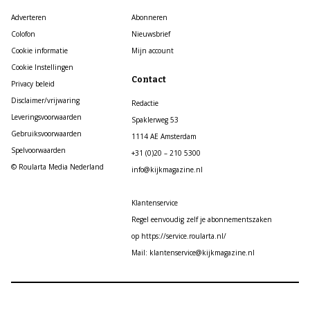
Adverteren
Abonneren
Colofon
Nieuwsbrief
Cookie informatie
Mijn account
Cookie Instellingen
Contact
Privacy beleid
Disclaimer/vrijwaring
Redactie
Leveringsvoorwaarden
Spaklerweg 53
Gebruiksvoorwaarden
1114 AE Amsterdam
Spelvoorwaarden
+31 (0)20 – 210 5300
© Roularta Media Nederland
info@kijkmagazine.nl
Klantenservice
Regel eenvoudig zelf je abonnementszaken
op https://service.roularta.nl/
Mail: klantenservice@kijkmagazine.nl