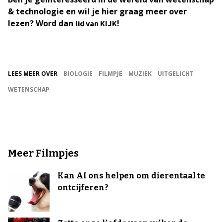
& technologie en wil je hier graag meer over
lezen? Word dan
!
lid van KIJK
LEES MEER OVER
BIOLOGIE
FILMPJE
MUZIEK
UITGELICHT
WETENSCHAP
Meer Filmpjes
Kan AI ons helpen om dierentaal te
ontcijferen?