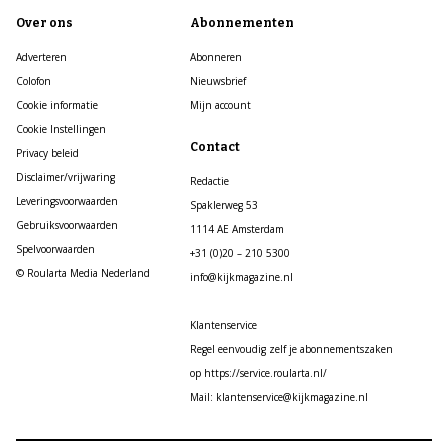
Over ons
Abonnementen
Adverteren
Abonneren
Colofon
Nieuwsbrief
Cookie informatie
Mijn account
Cookie Instellingen
Contact
Privacy beleid
Disclaimer/vrijwaring
Redactie
Leveringsvoorwaarden
Spaklerweg 53
Gebruiksvoorwaarden
1114 AE Amsterdam
Spelvoorwaarden
+31 (0)20 – 210 5300
© Roularta Media Nederland
info@kijkmagazine.nl
Klantenservice
Regel eenvoudig zelf je abonnementszaken
op https://service.roularta.nl/
Mail: klantenservice@kijkmagazine.nl