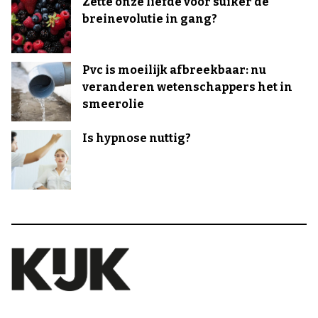
Zette onze liefde voor suiker de
breinevolutie in gang?
Pvc is moeilijk afbreekbaar: nu
veranderen wetenschappers het in
smeerolie
Is hypnose nuttig?