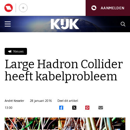
AANMELDEN
Nieuws
Large Hadron Collider
heeft kabelprobleem
André Kesseler
28 januari 2016
Deel dit artikel:
13:00