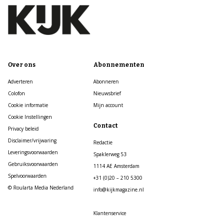
Over ons
Abonnementen
Adverteren
Abonneren
Colofon
Nieuwsbrief
Cookie informatie
Mijn account
Cookie Instellingen
Contact
Privacy beleid
Disclaimer/vrijwaring
Redactie
Leveringsvoorwaarden
Spaklerweg 53
Gebruiksvoorwaarden
1114 AE Amsterdam
Spelvoorwaarden
+31 (0)20 – 210 5300
© Roularta Media Nederland
info@kijkmagazine.nl
Klantenservice