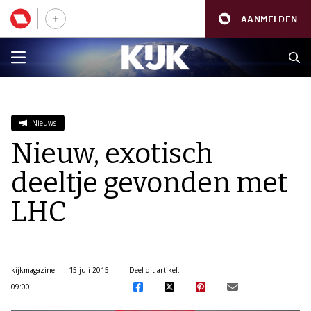
AANMELDEN
Nieuws
Nieuw, exotisch
deeltje gevonden met
LHC
kijkmagazine
15 juli 2015
Deel dit artikel:
09:00