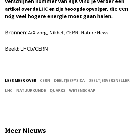
verschijnen nummer van KIJK vind je verder een
, die een
artikel over de LHC en zijn beoogde opvolger
nóg veel hogere energie moet gaan halen.
Bronnen:
,
,
,
ArXiv.org
Nikhef
CERN
Nature News
Beeld: LHCb/CERN
LEES MEER OVER
CERN
DEELTJESFYSICA
DEELTJESVERSNELLER
LHC
NATUURKUNDE
QUARKS
WETENSCHAP
Meer Nieuws