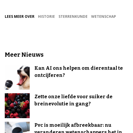
LEES MEER OVER
HISTORIE
STERRENKUNDE
WETENSCHAP
Meer Nieuws
Kan AI ons helpen om dierentaal te
ontcijferen?
Zette onze liefde voor suiker de
breinevolutie in gang?
Pvc is moeilijk afbreekbaar: nu
veranderen wetenschappers het in