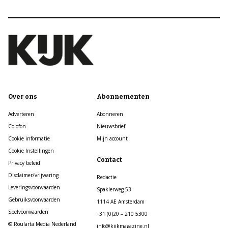
Over ons
Abonnementen
Adverteren
Abonneren
Colofon
Nieuwsbrief
Cookie informatie
Mijn account
Cookie Instellingen
Contact
Privacy beleid
Disclaimer/vrijwaring
Redactie
Leveringsvoorwaarden
Spaklerweg 53
Gebruiksvoorwaarden
1114 AE Amsterdam
Spelvoorwaarden
+31 (0)20 – 210 5300
© Roularta Media Nederland
info@kijkmagazine.nl