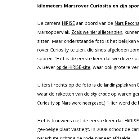
kilometers Marsrover Curiosity en zijn spo
De camera
aan boord van de
HiRISE
Mars Recona
Marsoppervlak.
, kunne
Zoals we hier al lieten zien
zitten. Maar onderstaande foto is het bekijken 
rover Curiosity te zien, die sinds afgelopen zo
sporen. “Het is de eerste keer dat we deze spo
A. Beyer
, waar ook grotere ver
op de HiRISE-site
Uiterst rechts op de foto is de
landingsplek van C
waar de raketten van de
sky crane
op waren geri
.) “Hier werd de
Curiosity op Mars werd neergezet
Het is trouwens niet de eerste keer dat HiRIS
gevoelige plaat vastlegt. In 2008 schoot de c
parachute richting de rode planeet afdaalde: