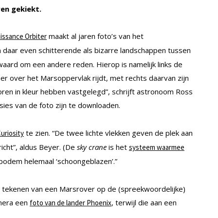
ren gekiekt.
maakt al jaren foto’s van het
issance Orbiter
n daar even schitterende als bizarre landschappen tussen
waard om een andere reden. Hierop is namelijk links de
mer over het Marsoppervlak rijdt, met rechts daarvan zijn
ren in kleur hebben vastgelegd”, schrijft astronoom Ross
sies van de foto zijn te downloaden.
te zien. “De twee lichte vlekken geven de plek aan
uriosity
cht”, aldus Beyer. (De
sky crane
is het
systeem waarmee
 bodem helemaal ‘schoongeblazen’.”
E tekenen van een Marsrover op de (spreekwoordelijke)
amera een
, terwijl die aan een
foto van de lander Phoenix