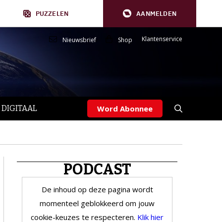
PUZZELEN
AANMELDEN
Klantenservice
Nieuwsbrief
Shop
 DIGITAAL
Word Abonnee
PODCAST
De inhoud op deze pagina wordt
momenteel geblokkeerd om jouw
cookie-keuzes te respecteren.
Klik hier