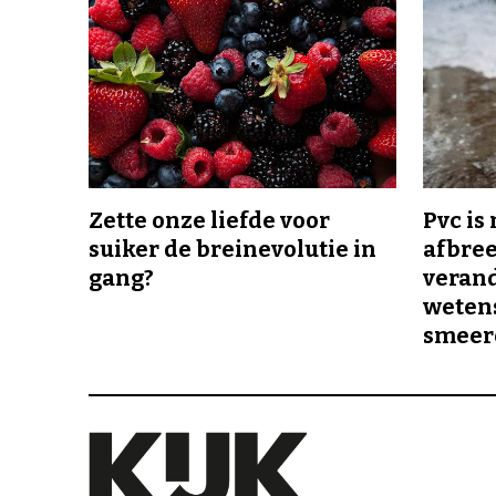
Zette onze liefde voor
Pvc is
suiker de breinevolutie in
afbree
gang?
veran
wetens
smeer