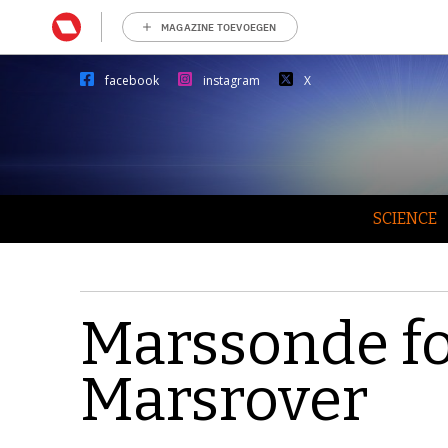
MAGAZINE TOEVOEGEN
facebook
instagram
X
SCIENCE
Marssonde fo
Marsrover