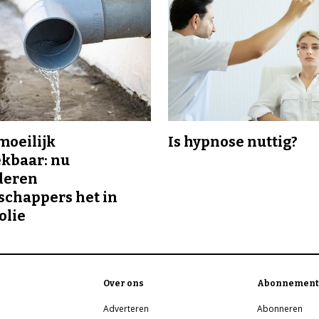
 moeilijk
Is hypnose nuttig?
kbaar: nu
deren
chappers het in
olie
Over ons
Abonnement
Adverteren
Abonneren