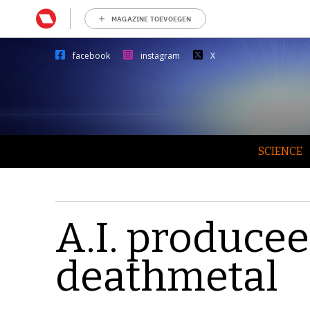
MAGAZINE TOEVOEGEN
facebook
instagram
X
SCIENCE
A.I. produce
deathmetal