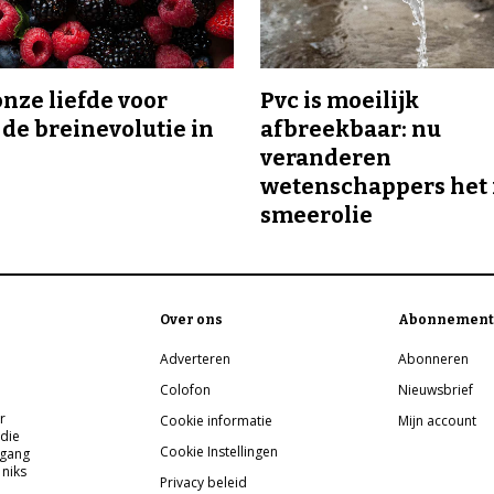
onze liefde voor
Pvc is moeilijk
 de breinevolutie in
afbreekbaar: nu
veranderen
wetenschappers het 
smeerolie
Over ons
Abonnement
Adverteren
Abonneren
Colofon
Nieuwsbrief
r
Cookie informatie
Mijn account
 die
Cookie Instellingen
pgang
 niks
Privacy beleid