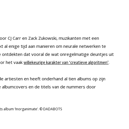
door CJ Carr en Zack Zukowski, muzikanten met een
t al enige tijd aan manieren om neurale netwerken te
e ontdekten dat vooral de wat onregelmatige deuntjes uit
oor het vaak
.
willekeurige karakter van ‘creatieve algoritmen’
e artiesten en heeft onderhand al tien albums op zijn
de albumcovers en de titels van de nummers door
s album ‘Inorganimate’. © DADABOTS