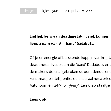
Filmpjes
kijkmagazine
24 april 2019 12:56
Liefhebbers van
kunnen h
deathmetal-muziek
livestream van
.
‘A.I.-band’ Dadabots
Of je er energie of barstende koppijn van krijgt
deathmetal-livestream die ‘band’ Dadabots er 
de makers de onafgebroken stroom denderende 
kunstmatige intelligentie; een neuraal netwerk d
Autonoom én ‘
24/7 to infinity
’. Een knap staaltje
Lees ook: