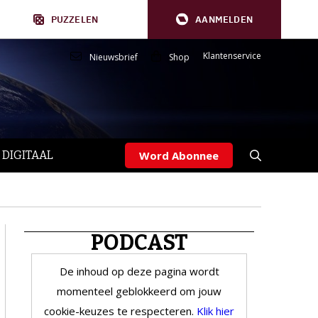
PUZZELEN
AANMELDEN
Klantenservice
Nieuwsbrief
Shop
 DIGITAAL
Word Abonnee
PODCAST
De inhoud op deze pagina wordt
momenteel geblokkeerd om jouw
cookie-keuzes te respecteren.
Klik hier