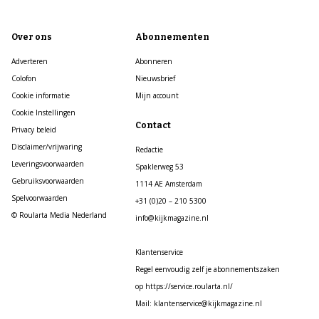
Over ons
Abonnementen
Adverteren
Abonneren
Colofon
Nieuwsbrief
Cookie informatie
Mijn account
Cookie Instellingen
Contact
Privacy beleid
Disclaimer/vrijwaring
Redactie
Leveringsvoorwaarden
Spaklerweg 53
Gebruiksvoorwaarden
1114 AE Amsterdam
Spelvoorwaarden
+31 (0)20 – 210 5300
© Roularta Media Nederland
info@kijkmagazine.nl
Klantenservice
Regel eenvoudig zelf je abonnementszaken
op https://service.roularta.nl/
Mail: klantenservice@kijkmagazine.nl