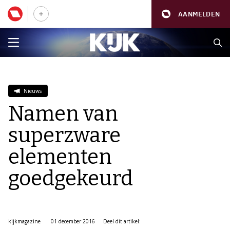
AANMELDEN
Nieuws
Namen van
superzware
elementen
goedgekeurd
kijkmagazine
01 december 2016
Deel dit artikel: