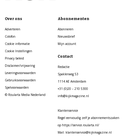
Over ons
Abonnementen
Adverteren
Abonneren
Colofon
Nieuwsbrief
Cookie informatie
Mijn account
Cookie Instellingen
Contact
Privacy beleid
Disclaimer/vrijwaring
Redactie
Leveringsvoorwaarden
Spaklerweg 53
Gebruiksvoorwaarden
1114 AE Amsterdam
Spelvoorwaarden
+31 (0)20 – 210 5300
© Roularta Media Nederland
info@kijkmagazine.nl
Klantenservice
Regel eenvoudig zelf je abonnementszaken
op https://service.roularta.nl/
Mail: klantenservice@kijkmagazine.nl