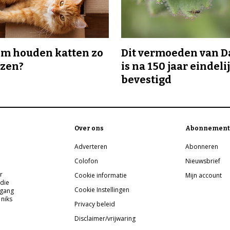
m houden katten zo
Dit vermoeden van 
ozen?
is na 150 jaar eindeli
bevestigd
Over ons
Abonnement
Adverteren
Abonneren
Colofon
Nieuwsbrief
r
Cookie informatie
Mijn account
 die
Cookie Instellingen
pgang
 niks
Privacy beleid
Disclaimer/vrijwaring