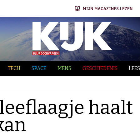
MIJN MAGAZINES LEZEN
TECH
SPACE
MENS
GESCHIEDENIS
LEES
leeflaagje haalt
kan