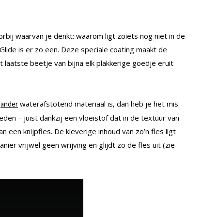
orbij waarvan je denkt: waarom ligt zoiets nog niet in de
iGlide is er zo een. Deze speciale coating maakt de
 laatste beetje van bijna elk plakkerige goedje eruit
f
waterafstotend materiaal is, dan heb je het mis.
ander
den – juist dankzij een vloeistof dat in de textuur van
n een knijpfles. De kleverige inhoud van zo’n fles ligt
er vrijwel geen wrijving en glijdt zo de fles uit (zie