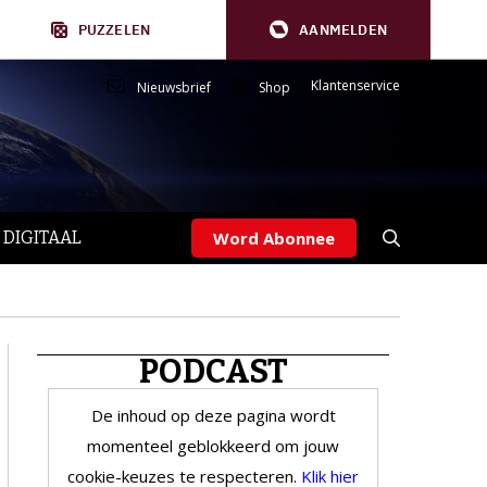
PUZZELEN
AANMELDEN
Klantenservice
Nieuwsbrief
Shop
 DIGITAAL
Word Abonnee
PODCAST
De inhoud op deze pagina wordt
momenteel geblokkeerd om jouw
cookie-keuzes te respecteren.
Klik hier