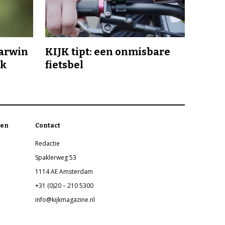
Darwin
KIJK tipt: een onmisbare
jk
fietsbel
en
Contact
Redactie
Spaklerweg 53
1114 AE Amsterdam
+31 (0)20 – 210 5300
info@kijkmagazine.nl