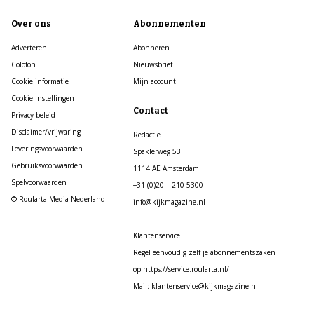
Over ons
Abonnementen
Adverteren
Abonneren
Colofon
Nieuwsbrief
Cookie informatie
Mijn account
Cookie Instellingen
Contact
Privacy beleid
Disclaimer/vrijwaring
Redactie
Leveringsvoorwaarden
Spaklerweg 53
Gebruiksvoorwaarden
1114 AE Amsterdam
Spelvoorwaarden
+31 (0)20 – 210 5300
© Roularta Media Nederland
info@kijkmagazine.nl
Klantenservice
Regel eenvoudig zelf je abonnementszaken
op https://service.roularta.nl/
Mail: klantenservice@kijkmagazine.nl