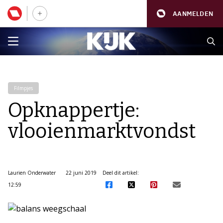
AANMELDEN
Filmpjes
Opknappertje:
vlooienmarktvondst
Laurien Onderwater
22 juni 2019
Deel dit artikel:
12:59