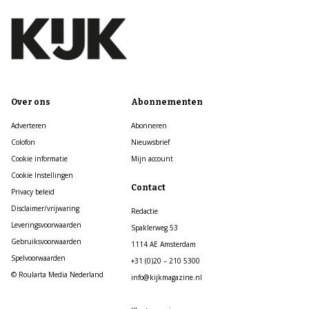
Over ons
Abonnementen
Adverteren
Abonneren
Colofon
Nieuwsbrief
Cookie informatie
Mijn account
Cookie Instellingen
Contact
Privacy beleid
Disclaimer/vrijwaring
Redactie
Leveringsvoorwaarden
Spaklerweg 53
Gebruiksvoorwaarden
1114 AE Amsterdam
Spelvoorwaarden
+31 (0)20 – 210 5300
© Roularta Media Nederland
info@kijkmagazine.nl