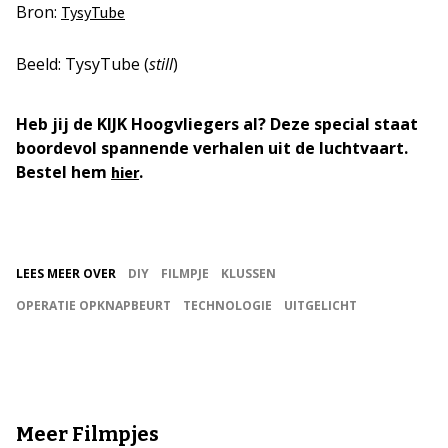
Bron:
TysyTube
Beeld: TysyTube (
still
)
Heb jij de KIJK Hoogvliegers al? Deze special staat
boordevol spannende verhalen uit de luchtvaart.
Bestel hem
.
hier
LEES MEER OVER
DIY
FILMPJE
KLUSSEN
OPERATIE OPKNAPBEURT
TECHNOLOGIE
UITGELICHT
Meer Filmpjes