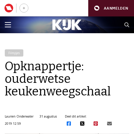
AANMELDEN
Filmpjes
Opknappertje:
ouderwetse
keukenweegschaal
Laurien Onderwater
31 augustus
Deel dit artikel:
2019 12:59