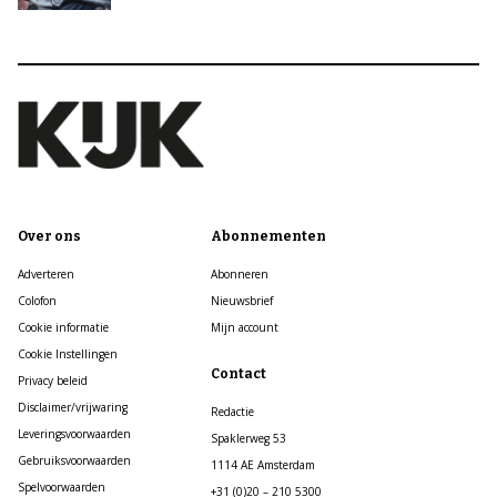
Over ons
Abonnementen
Adverteren
Abonneren
Colofon
Nieuwsbrief
Cookie informatie
Mijn account
Cookie Instellingen
Contact
Privacy beleid
Disclaimer/vrijwaring
Redactie
Leveringsvoorwaarden
Spaklerweg 53
Gebruiksvoorwaarden
1114 AE Amsterdam
Spelvoorwaarden
+31 (0)20 – 210 5300