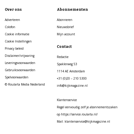
Over ons
Abonnementen
Adverteren
Abonneren
Colofon
Nieuwsbrief
Cookie informatie
Mijn account
Cookie Instellingen
Contact
Privacy beleid
Disclaimer/vrijwaring
Redactie
Leveringsvoorwaarden
Spaklerweg 53
Gebruiksvoorwaarden
1114 AE Amsterdam
Spelvoorwaarden
+31 (0)20 – 210 5300
© Roularta Media Nederland
info@kijkmagazine.nl
Klantenservice
Regel eenvoudig zelf je abonnementszaken
op https://service.roularta.nl/
Mail: klantenservice@kijkmagazine.nl