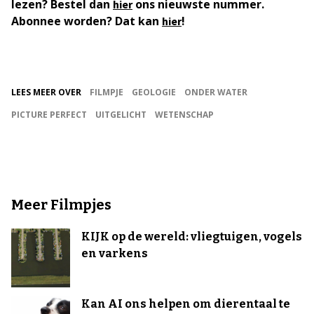
lezen? Bestel dan
ons nieuwste nummer.
hier
Abonnee worden? Dat kan
!
hier
LEES MEER OVER
FILMPJE
GEOLOGIE
ONDER WATER
PICTURE PERFECT
UITGELICHT
WETENSCHAP
Meer Filmpjes
KIJK op de wereld: vliegtuigen, vogels
en varkens
Kan AI ons helpen om dierentaal te