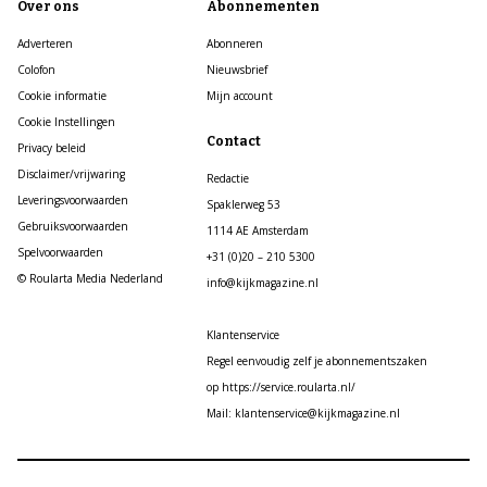
Over ons
Abonnementen
Adverteren
Abonneren
Colofon
Nieuwsbrief
Cookie informatie
Mijn account
Cookie Instellingen
Contact
Privacy beleid
Disclaimer/vrijwaring
Redactie
Leveringsvoorwaarden
Spaklerweg 53
Gebruiksvoorwaarden
1114 AE Amsterdam
Spelvoorwaarden
+31 (0)20 – 210 5300
© Roularta Media Nederland
info@kijkmagazine.nl
Klantenservice
Regel eenvoudig zelf je abonnementszaken
op https://service.roularta.nl/
Mail: klantenservice@kijkmagazine.nl