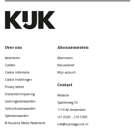
Over ons
Abonnementen
Adverteren
Abonneren
Colofon
Nieuwsbrief
Cookie informatie
Mijn account
Cookie Instellingen
Contact
Privacy beleid
Disclaimer/vrijwaring
Redactie
Leveringsvoorwaarden
Spaklerweg 53
Gebruiksvoorwaarden
1114 AE Amsterdam
Spelvoorwaarden
+31 (0)20 – 210 5300
© Roularta Media Nederland
info@kijkmagazine.nl