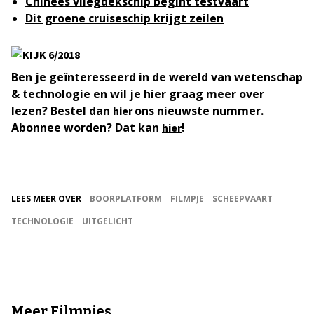
Chinees vliegdekschip begint testvaart
Dit groene cruiseschip krijgt zeilen
Ben je geïnteresseerd in de wereld van wetenschap
& technologie en wil je hier graag meer over
lezen? Bestel dan
ons nieuwste nummer.
hier
Abonnee worden? Dat kan
!
hier
LEES MEER OVER
BOORPLATFORM
FILMPJE
SCHEEPVAART
TECHNOLOGIE
UITGELICHT
Meer Filmpjes