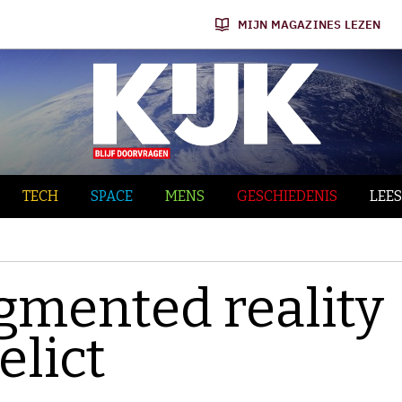
MIJN MAGAZINES LEZEN
TECH
SPACE
MENS
GESCHIEDENIS
LEES
ugmented reality
elict