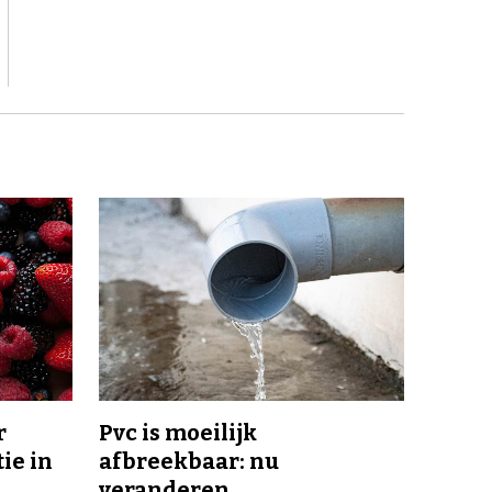
r
Pvc is moeilijk
ie in
afbreekbaar: nu
veranderen