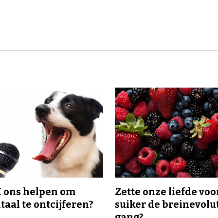
I ons helpen om
Zette onze liefde voo
taal te ontcijferen?
suiker de breinevolut
gang?