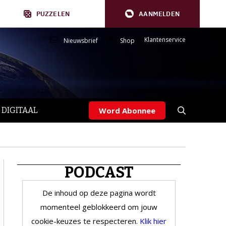
PUZZELEN
AANMELDEN
Klantenservice
Nieuwsbrief
Shop
 DIGITAAL
Word Abonnee
PODCAST
De inhoud op deze pagina wordt
momenteel geblokkeerd om jouw
cookie-keuzes te respecteren.
Klik hier