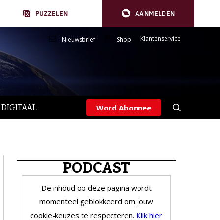
PUZZELEN
AANMELDEN
Klantenservice
Nieuwsbrief
Shop
 DIGITAAL
Word Abonnee
PODCAST
De inhoud op deze pagina wordt
momenteel geblokkeerd om jouw
cookie-keuzes te respecteren.
Klik hier