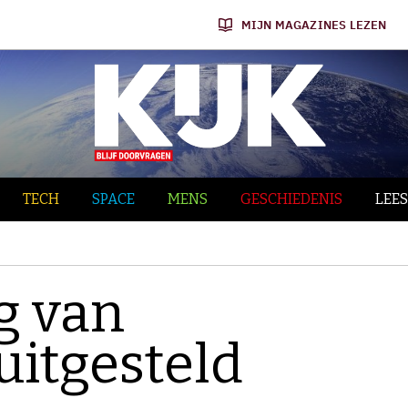
MIJN MAGAZINES LEZEN
TECH
SPACE
MENS
GESCHIEDENIS
LEES
g van
itgesteld