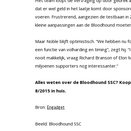
Het team loopt de vertraging op door gebrek a
dat er wel geld in het laatje komt door sponsor
voeren. Frustrerend, aangezien de testbaan in Zu
kleine aanpassingen aan de Bloodhound moeten 
Maar Noble blijft optimistisch. “We hebben nu f
een functie van volharding en timing”, zegt hij.
nooit makkelijk, vraag Richard Branson of Elon
miljoenen supporters nog interessanter.”
Alles weten over de Bloodhound SSC? Koop 
8/2015 in huis.
Bron:
Engadget
Beeld: Bloodhound SSC