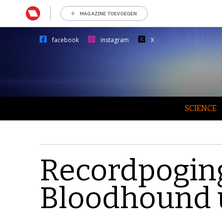
MAGAZINE TOEVOEGEN
facebook
instagram
X
SCIENCE
Recordpogin
Bloodhound u