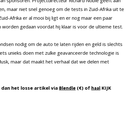
an sponsoren. Projectdirecteur Richard Noble geeft aan
en, maar niet snel genoeg om de tests in Zuid-Afrika uit te
id-Afrika er al mooi bij ligt en er nog maar een paar
worden gedaan voordat hij klaar is voor de ultieme test.
ondsen nodig om de auto te laten rijden en geld is slechts
 “Iets unieks doen met zulke geavanceerde technologie is
 Musk, maar dat maakt het verhaal dat we delen met
dan het losse artikel via
(€) of
KIJK
Blendle
haal