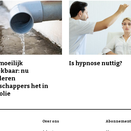
 moeilijk
Is hypnose nuttig?
kbaar: nu
deren
chappers het in
olie
Over ons
Abonnement