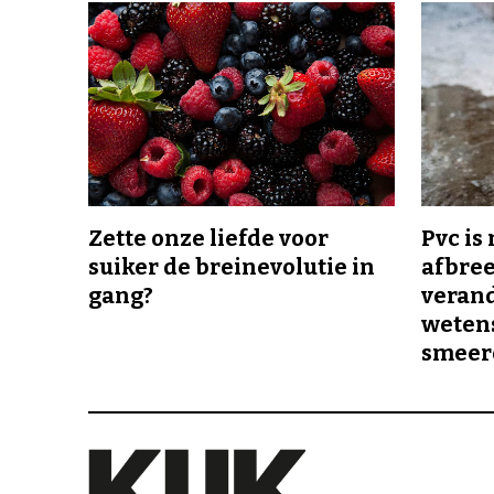
Zette onze liefde voor
Pvc is
suiker de breinevolutie in
afbree
gang?
veran
wetens
smeer