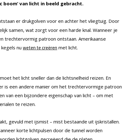
c boom’ van licht in beeld gebracht.
ntstaan er drukgolven voor en achter het vliegtuig. Door
lijk samen, wat zorgt voor een harde knal. Wanneer je
een trechtervormig patroon ontstaan. Amerikaanse
 kegels nu
met licht.
weten te creëren
et het licht sneller dan de lichtsnelheid reizen. En
 er is een andere manier om het trechtervormige patroon
ken van een bijzondere eigenschap van licht – om met
rialen te reizen.
 gevuld met ijsmist – mist bestaande uit ijskristallen.
anneer korte lichtpulsen door de tunnel worden
 worden lichtgolven gecreëerd die de platen