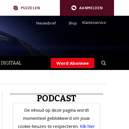
PUZZELEN
AANMELDEN
Klantenservice
Nieuwsbrief
Shop
 DIGITAAL
Word Abonnee
PODCAST
De inhoud op deze pagina wordt
momenteel geblokkeerd om jouw
cookie-keuzes te respecteren.
Klik hier