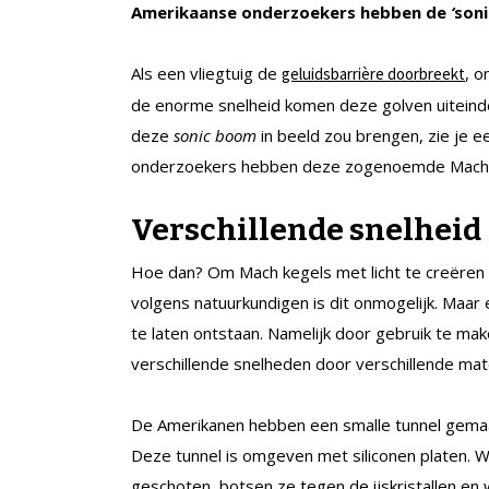
Amerikaanse onderzoekers hebben de
‘
soni
Als een vliegtuig de
, o
geluidsbarrière doorbreekt
de enorme snelheid komen deze golven uiteinde
deze
sonic boom
in beeld zou brengen, zie je 
onderzoekers hebben deze zogenoemde Mach
Verschillende snelheid
Hoe dan? Om Mach kegels met licht te creëren mo
volgens natuurkundigen is dit onmogelijk. Maar
te laten ontstaan. Namelijk door gebruik te ma
verschillende snelheden door verschillende mate
De Amerikanen hebben een smalle tunnel gemaakt,
Deze tunnel is omgeven met siliconen platen. W
geschoten, botsen ze tegen de ijskristallen en