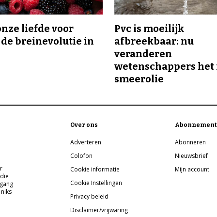
onze liefde voor
Pvc is moeilijk
 de breinevolutie in
afbreekbaar: nu
veranderen
wetenschappers het 
smeerolie
Over ons
Abonnement
Adverteren
Abonneren
Colofon
Nieuwsbrief
r
Cookie informatie
Mijn account
 die
Cookie Instellingen
pgang
 niks
Privacy beleid
Disclaimer/vrijwaring