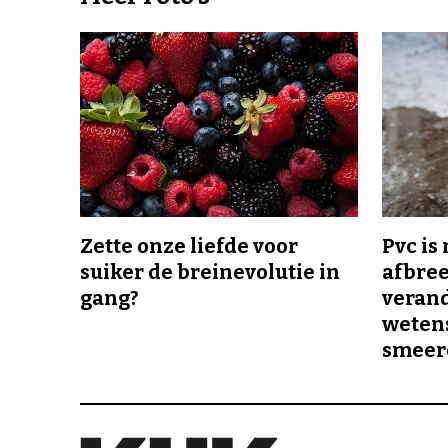
Zette onze liefde voor
Pvc is
suiker de breinevolutie in
afbree
gang?
veran
wetens
smeer