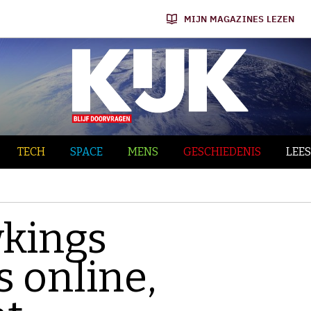
MIJN MAGAZINES LEZEN
TECH
SPACE
MENS
GESCHIEDENIS
LEES
kings
s online,