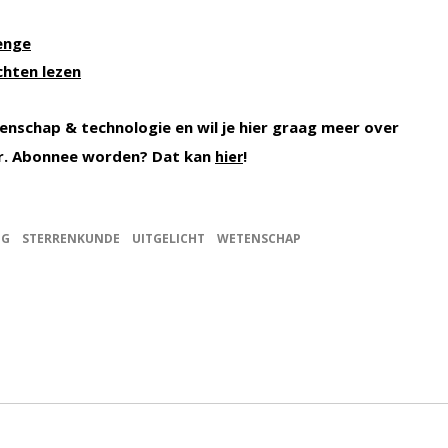
enge
hten lezen
enschap & technologie en wil je hier graag meer over
r. Abonnee worden? Dat kan
!
hier
NG
STERRENKUNDE
UITGELICHT
WETENSCHAP