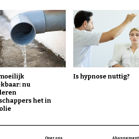
 moeilijk
Is hypnose nuttig?
kbaar: nu
deren
chappers het in
olie
Over ons
Abonnement