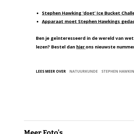
Stephen Hawking ‘doet’ Ice Bucket Chall
Apparaat moet Stephen Hawkings gedac
Ben je geïnteresseerd in de wereld van wet
lezen? Bestel dan
ons nieuwste numme
hier
LEES MEER OVER
NATUURKUNDE
STEPHEN HAWKI
Meer Foto's