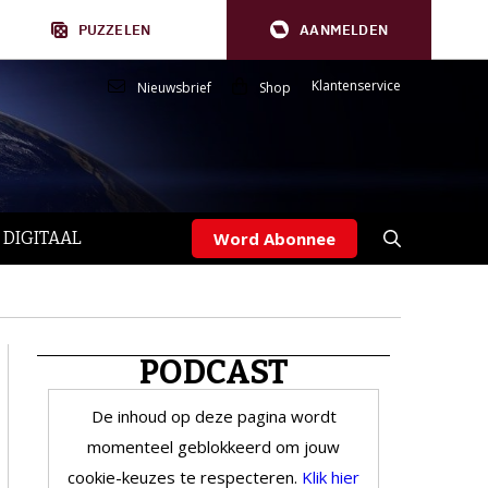
PUZZELEN
AANMELDEN
Klantenservice
Nieuwsbrief
Shop
 DIGITAAL
Word Abonnee
PODCAST
De inhoud op deze pagina wordt
momenteel geblokkeerd om jouw
cookie-keuzes te respecteren.
Klik hier