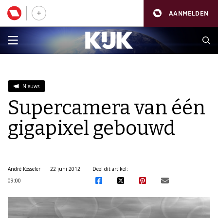
AANMELDEN
Nieuws
Supercamera van één
gigapixel gebouwd
André Kesseler
22 juni 2012
Deel dit artikel:
09:00