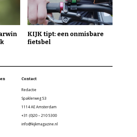
Darwin
KIJK tipt: een onmisbare
jk
fietsbel
en
Contact
Redactie
Spaklerweg 53
1114 AE Amsterdam
+31 (0)20 – 210 5300
info@kijkmagazine.nl