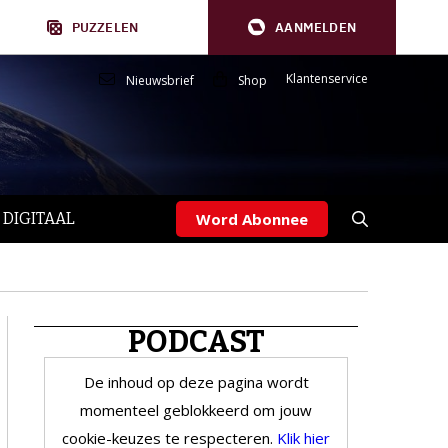
PUZZELEN
AANMELDEN
Klantenservice
Nieuwsbrief
Shop
 DIGITAAL
Word Abonnee
PODCAST
De inhoud op deze pagina wordt
momenteel geblokkeerd om jouw
cookie-keuzes te respecteren.
Klik hier