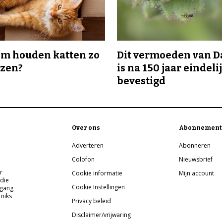
m houden katten zo
Dit vermoeden van 
ozen?
is na 150 jaar eindeli
bevestigd
Over ons
Abonnement
Adverteren
Abonneren
Colofon
Nieuwsbrief
r
Cookie informatie
Mijn account
 die
Cookie Instellingen
pgang
 niks
Privacy beleid
Disclaimer/vrijwaring